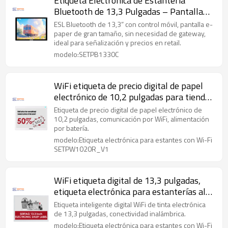
Etiqueta Electrónica de Estantería
Bluetooth de 13,3 Pulgadas – Pantalla
ESL de Gran Formato para Retail
ESL Bluetooth de 13,3” con control móvil, pantalla e-
paper de gran tamaño, sin necesidad de gateway,
ideal para señalización y precios en retail.
modelo:SETPB1330C
WiFi etiqueta de precio digital de papel
electrónico de 10,2 pulgadas para tiendas
de conveniencia
Etiqueta de precio digital de papel electrónico de
10,2 pulgadas, comunicación por WiFi, alimentación
por batería.
modelo:Etiqueta electrónica para estantes con Wi-Fi
SETPW1020R_V1
WiFi etiqueta digital de 13,3 pulgadas,
etiqueta electrónica para estanterías al
por mayor
Etiqueta inteligente digital WiFi de tinta electrónica
de 13,3 pulgadas, conectividad inalámbrica.
modelo:Etiqueta electrónica para estantes con Wi-Fi