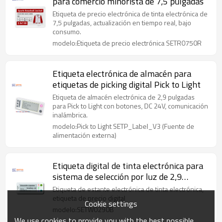
para comercio minorista de 7,5 pulgadas
Etiqueta de precio electrónica de tinta electrónica de
7,5 pulgadas, actualización en tiempo real, bajo
consumo.
modelo:Etiqueta de precio electrónica SETR0750R
Etiqueta electrónica de almacén para
etiquetas de picking digital Pick to Light
Etiqueta de almacén electrónica de 2,9 pulgadas
para Pick to Light con botones, DC 24V, comunicación
inalámbrica.
modelo:Pick to Light SETP_Label_V3 (Fuente de
alimentación externa)
Etiqueta digital de tinta electrónica para
sistema de selección por luz de 2,9
pulgadas para almacén
Etiqueta de estante electrónica de tinta electrónica,
etiqueta de precio digital
Cookie settings
modelo:SETW0290B
We use cookies to provide you with the best possible