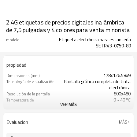
2.4G etiquetas de precios digitales inalámbrica
de 7,5 pulgadas y 4 colores para venta minorista
Etiqueta electrónica para estantería
modelo
SETRV3-0750-89
propiedad
178x126.58x9
Dimensiones (mm)
Pantalla gráfica completa de tinta
Tecnología de visualización
electrónica
800x480
Resolución de la pantalla
0 ~ 40 ℃
Temperatura de
VER MÁS
funcionamiento
6 * CR2430
Batería
A menos de 30 m (distancia abierta:
Distancia de comunicación
Evaluacion
MÁS
50 m)