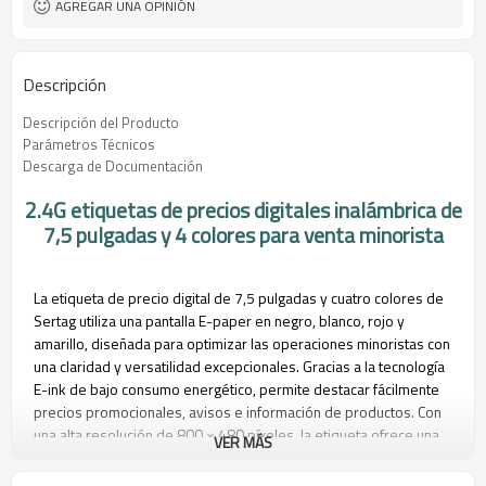
AGREGAR UNA OPINIÓN
Descripción
Descripción del Producto
Parámetros Técnicos
Descarga de Documentación
2.4G etiquetas de precios digitales inalámbrica de
7,5 pulgadas y 4 colores para venta minorista
La etiqueta de precio digital de 7,5 pulgadas y cuatro colores de
Sertag utiliza una pantalla E-paper en negro, blanco, rojo y
amarillo, diseñada para optimizar las operaciones minoristas con
una claridad y versatilidad excepcionales. Gracias a la tecnología
E-ink de bajo consumo energético, permite destacar fácilmente
precios promocionales, avisos e información de productos. Con
una alta resolución de 800 × 480 píxeles, la etiqueta ofrece una
VER MÁS
visualización nítida y detallada de textos, códigos de barras e
imágenes.