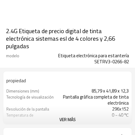
2.4G Etiqueta de precio digital de tinta
electrónica sistemas esl de 4 colores y 2,66
pulgadas
Etiqueta electrónica para estantería
modelo
SETRV3-0266-82
propiedad
85,79 x 41,89 x 12,3
Dimensiones (mm)
Pantalla gráfica completa de tinta
Tecnología de visualización
electrónica
296x152
Resolución de la pantalla
0 ~ 40 ℃
Temperatura de
VER MÁS
funcionamiento
2 * CR2450
Batería
A menos de 30 m (distancia abierta:
Distancia de comunicación