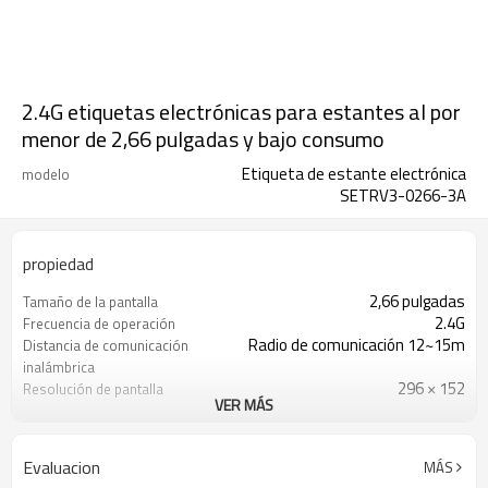
2.4G etiquetas electrónicas para estantes al por
menor de 2,66 pulgadas y bajo consumo
Etiqueta de estante electrónica
modelo
SETRV3-0266-3A
propiedad
2,66 pulgadas
Tamaño de la pantalla
2.4G
Frecuencia de operación
Radio de comunicación 12~15m
Distancia de comunicación
inalámbrica
296 × 152
Resolución de pantalla
VER MÁS
85,8 × 41,8 × 12
Dimensión (mm)
CR2450*2
Batería
No menos de 5 años, reemplazable
Duración de la batería
Evaluacion
MÁS
Negro, Blanco y Rojo
Color de la pantalla