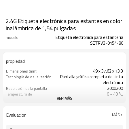
2.4G Etiqueta electrónica para estantes en color
inalámbrica de 1,54 pulgadas
Etiqueta electrónica para estantería
modelo
SETRV3-0154-80
propiedad
49 x 37,62 x 13,3
Dimensiones (mm)
Pantalla gráfica completa de tinta
Tecnología de visualización
electrónica
200x200
Resolución de la pantalla
0 ~ 40 ℃
Temperatura de
VER MÁS
funcionamiento
1 x CR2450
Batería
A menos de 30 m (distancia abierta:
Distancia de comunicación
Evaluacion
MÁS
50 m)