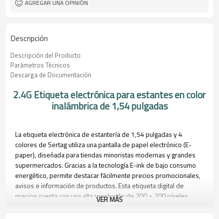
AGREGAR UNA OPINIÓN
Descripción
Descripción del Producto
Parámetros Técnicos
Descarga de Documentación
2.4G Etiqueta electrónica para estantes en color
inalámbrica de 1,54 pulgadas
La etiqueta electrónica de estantería de 1,54 pulgadas y 4
colores de Sertag utiliza una pantalla de papel electrónico (E-
paper), diseñada para tiendas minoristas modernas y grandes
supermercados. Gracias a la tecnología E-ink de bajo consumo
energético, permite destacar fácilmente precios promocionales,
avisos e información de productos. Esta etiqueta digital de
precios cuenta con una alta resolución de 200 × 200 píxeles,
VER MÁS
proporcionando una visualización clara de textos, códigos de
barras e imágenes.