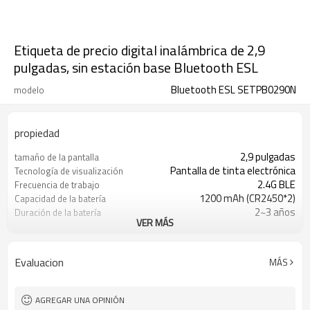
Etiqueta de precio digital inalámbrica de 2,9
pulgadas, sin estación base Bluetooth ESL
Bluetooth ESL SETPB0290N
modelo
propiedad
2,9 pulgadas
tamaño de la pantalla
Pantalla de tinta electrónica
Tecnología de visualización
2.4G BLE
Frecuencia de trabajo
1200 mAh (CR2450*2)
Capacidad de la batería
2~3 años
Duración de la batería
VER MÁS
10m
Distancia de comunicación
Blanco negro
Color de pantalla
Evaluacion
MÁS
AGREGAR UNA OPINIÓN