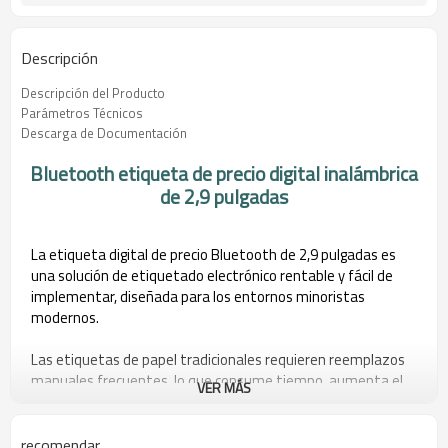
Descripción
Descripción del Producto
Parámetros Técnicos
Descarga de Documentación
Bluetooth etiqueta de precio digital inalámbrica
de 2,9 pulgadas
La etiqueta digital de precio Bluetooth de 2,9 pulgadas es
una solución de etiquetado electrónico rentable y fácil de
implementar, diseñada para los entornos minoristas
modernos.
Las etiquetas de papel tradicionales requieren reemplazos
manuales frecuentes, lo que consume tiempo, aumenta el
VER MÁS
riesgo de errores y reduce la eficiencia operativa. Esta
etiqueta digital de precio de 2,9 pulgadas ofrece una
alternativa más inteligente al permitir actualizaciones de
recomendar