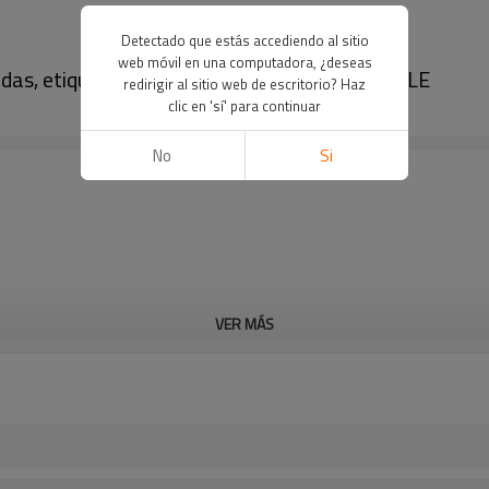
Detectado que estás accediendo al sitio
web móvil en una computadora, ¿deseas
as, etiqueta de precio de tinta electrónica BLE
redirigir al sitio web de escritorio? Haz
clic en 'sí' para continuar
No
Si
VER MÁS