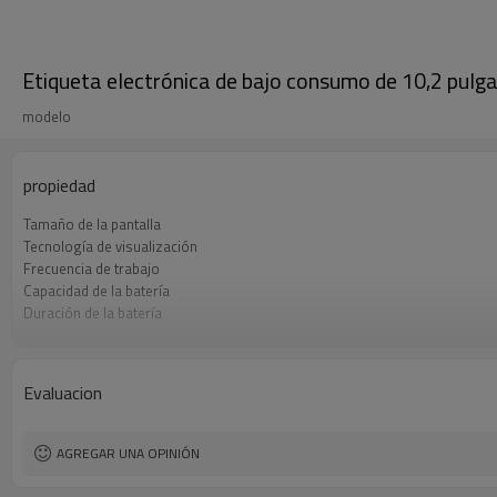
Etiqueta electrónica de bajo consumo de 10,2 pulgad
modelo
propiedad
Tamaño de la pantalla
Tecnología de visualización
Frecuencia de trabajo
Capacidad de la batería
Duración de la batería
Distancia de comunicación
Evaluacion
AGREGAR UNA OPINIÓN