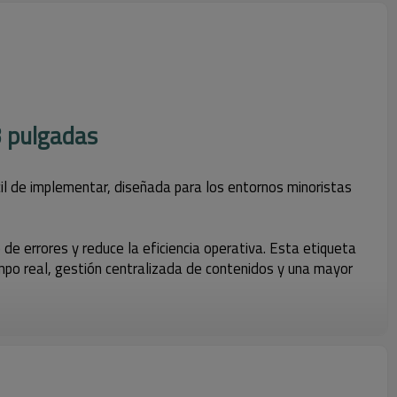
3 pulgadas
cil de implementar, diseñada para los entornos minoristas
e errores y reduce la eficiencia operativa. Esta etiqueta
empo real, gestión centralizada de contenidos y una mayor
 actualizar las etiquetas en cualquier momento y desde
Bluetooth en una solución especialmente adecuada para