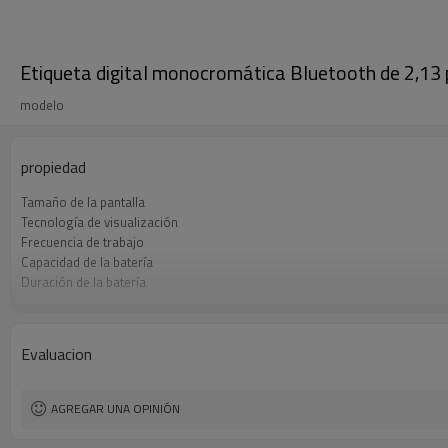
Etiqueta digital monocromática Bluetooth de 2,13 
modelo
propiedad
Tamaño de la pantalla
Tecnología de visualización
Frecuencia de trabajo
Capacidad de la batería
Duración de la batería
Distancia de comunicación
Color de la pantalla
Evaluacion
AGREGAR UNA OPINIÓN