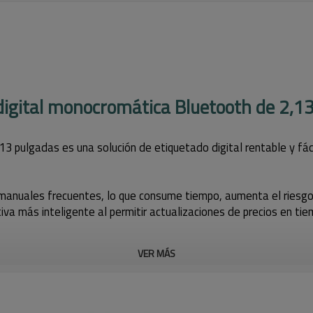
digital monocromática Bluetooth de 2,1
13 pulgadas es una solución de etiquetado digital rentable y fá
manuales frecuentes, lo que consume tiempo, aumenta el riesgo d
va más inteligente al permitir actualizaciones de precios en ti
VER MÁS
 través de una aplicación móvil, el personal de la tienda puede
structuras complejas. Esto convierte a la etiqueta electrónica 
le y de bajo costo.