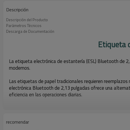
Descripción
Descripción del Producto
Parámetros Técnicos
Descarga de Documentación
Etiqueta 
La etiqueta electrónica de estantería (ESL) Bluetooth de 2,
modernos.
Las etiquetas de papel tradicionales requieren reemplazos 
electrónica Bluetooth de 2,13 pulgadas ofrece una alternati
eficiencia en las operaciones diarias.
Gracias a la comunicación mediante Bluetooth y al control a
cualquier lugar, sin necesidad de estaciones base ni infrae
minoristas que buscan una implementación ESL ligera, flexib
recomendar