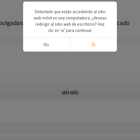
Detectado que estás accediendo al sitio
web móvil en una computadora, ¿deseas
pulgadas, etiqueta de precio ESL en supermercado
redirigir al sitio web de escritorio? Haz
clic en 'sí' para continuar
No
Si
VER MÁS