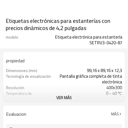
Etiquetas electrónicas para estanterías con
precios dinámicos de 4,2 pulgadas
Etiqueta electrónica para estantería
modelo
SETRV3-0420-87
propiedad
99,16 x 89,16 x 12,3
Dimensiones (mm)
Pantalla gráfica completa de tinta
Tecnología de visualización
electrónica
400x300
Resolución
0 ~ 40 ℃
Temperatura de
VER MÁS
funcionamiento
3 * CR2450
Batería
A menos de 30 m (distancia abierta:
Distancia de comunicación
Evaluacion
MÁS
50 m)