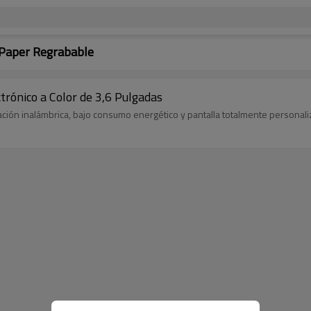
E Paper Regrabable
ctrónico a Color de 3,6 Pulgadas
zación inalámbrica, bajo consumo energético y pantalla totalmente personali