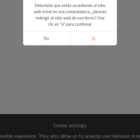
Detectado que estás accediendo al sitio
web móvil en una computadora, ¿deseas
redirigir al sitio web de escritorio? Haz
clic en 'sí' para continuar
No
Si
Cookie settings
sible experience. They also allow us to analyze user behavior in 