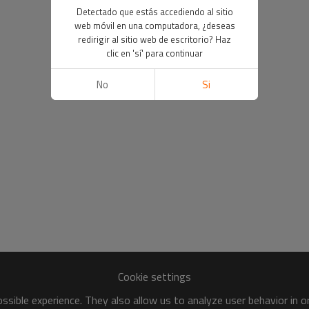
Detectado que estás accediendo al sitio
web móvil en una computadora, ¿deseas
redirigir al sitio web de escritorio? Haz
clic en 'sí' para continuar
No
Si
Cookie settings
sible experience. They also allow us to analyze user behavior in 