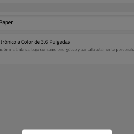
 Paper
ctrónico a Color de 3,6 Pulgadas
zación inalámbrica, bajo consumo energético y pantalla totalmente personali