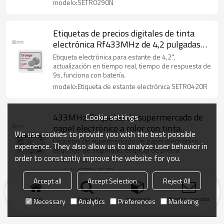
modelo:SETR0290N
Etiquetas de precios digitales de tinta
electrónica Rf433MHz de 4,2 pulgadas
para venta minorista
Etiqueta electrónica para estante de 4,2'',
actualización en tiempo real, tiempo de respuesta de
9s, funciona con batería.
modelo:Etiqueta de estante electrónica SETR0420R
433MHz Etiquetas de supermercado de
Cookie settings
papel electrónico a color con tinta
We use cookies to provide you with the best possible
electrónica de 12,5 pulgadas
Etiquetas de supermercado de papel electrónico,
experience. They also allow us to analyze user behavior in
etiquetas de seguridad, etiqueta de precio
order to constantly improve the website for you.
electrónica, esl
modelo:SETR1250R
Accept all
Accept Selection
Reject All
Inicio
búsqueda
categoría
Enviar consulta
Necessary
Analytics
Preferences
Marketing