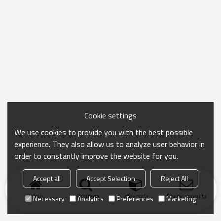
Cookie settings
We use cookies to provide you with the best possible
experience. They also allow us to analyze user behavior in
order to constantly improve the website for you.
Accept all
Accept Selection
Reject All
Inicio
búsqueda
categoría
Enviar consulta
Necessary
Analytics
Preferences
Marketing