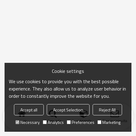
Cookie settings
We use cookies to provide you with the best possible
experience. They also allow us to analyze user behavior in
order to constantly improve the website for you.
Accept all
Accept Selection
Reject All
Inicio
búsqueda
categoría
Enviar consulta
Necessary
Analytics
Preferences
Marketing