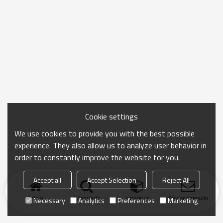
Cookie settings
We use cookies to provide you with the best possible
experience. They also allow us to analyze user behavior in
order to constantly improve the website for you.
Accept all
Accept Selection
Reject All
Inicio
búsqueda
categoría
Enviar consulta
Necessary
Analytics
Preferences
Marketing