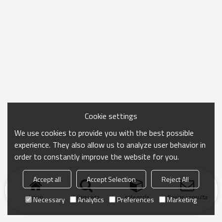
Cookie settings
We use cookies to provide you with the best possible
experience. They also allow us to analyze user behavior in
order to constantly improve the website for you.
Accept all
Accept Selection
Reject All
Inicio
búsqueda
categoría
Enviar consulta
Necessary
Analytics
Preferences
Marketing