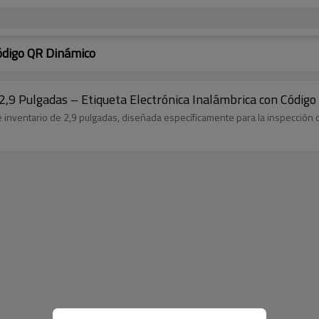
ódigo QR Dinámico
e 2,9 Pulgadas – Etiqueta Electrónica Inalámbrica con Códig
nventario de 2,9 pulgadas, diseñada específicamente para la inspección de e