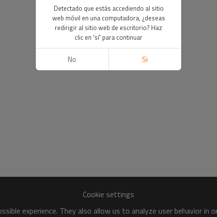
Detectado que estás accediendo al sitio
web móvil en una computadora, ¿deseas
redirigir al sitio web de escritorio? Haz
clic en 'sí' para continuar
No
Si
Cookie settings
sible experience. They also allow us to analyze user behavior in 