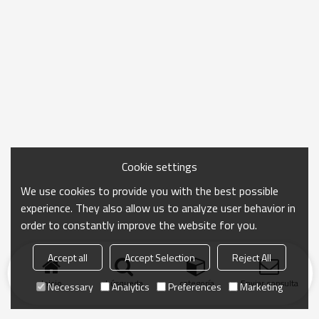
Cookie settings
We use cookies to provide you with the best possible
experience. They also allow us to analyze user behavior in
order to constantly improve the website for you.
Accept all
Accept Selection
Reject All
Inicio
búsqueda
categoría
Enviar consulta
Necessary
Analytics
Preferences
Marketing