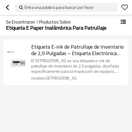
Entra una palabra para buscar por favor
Se Encontraron
1
Productos Sobre
Etiqueta E Paper Inalámbrica Para Patrullaje
Etiqueta E-ink de Patrullaje de Inventario
de 2,9 Pulgadas – Etiqueta Electrónica
Inalámbrica con Código QR Dinámico
El SETPB0290N_XG es una etiqueta e-ink de
patrullaje de inventario de 2,9 pulgadas, diseñada
específicamente para la inspección de equipos,
registro de patrullas y verificación en sitio.
modelo:SETPB0290N_XG