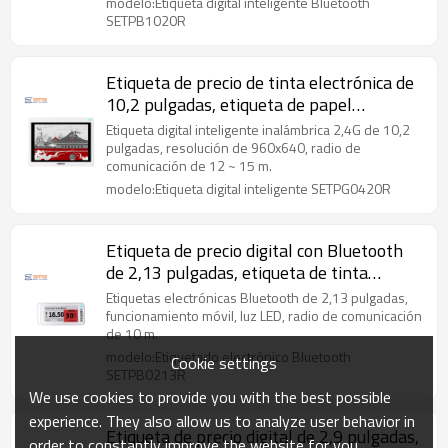
modelo:Etiqueta digital inteligente Bluetooth
SETPB1020R
Etiqueta de precio de tinta electrónica de
10,2 pulgadas, etiqueta de papel
electrónico inalámbrica
Etiqueta digital inteligente inalámbrica 2,4G de 10,2
pulgadas, resolución de 960x640, radio de
comunicación de 12 ~ 15 m.
modelo:Etiqueta digital inteligente SETPG0420R
Etiqueta de precio digital con Bluetooth
de 2,13 pulgadas, etiqueta de tinta
electrónica tricolor
Etiquetas electrónicas Bluetooth de 2,13 pulgadas,
funcionamiento móvil, luz LED, radio de comunicación
de 10 m.
modelo:Etiquetado electrónico Bluetooth
Cookie settings
SETPB0213R
We use cookies to provide you with the best possible
experience. They also allow us to analyze user behavior in
Etiqueta de precio digital de 2,9 pulgadas,
order to constantly improve the website for you.