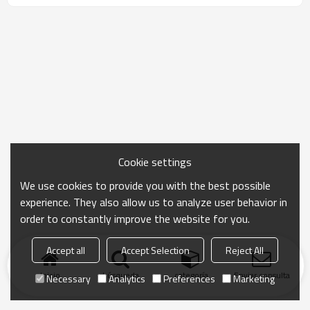
Cookie settings
We use cookies to provide you with the best possible
experience. They also allow us to analyze user behavior in
order to constantly improve the website for you.
Accept all
Accept Selection
Reject All
Inicio
búsqueda
categoría
Enviar consulta
Necessary
Analytics
Preferences
Marketing