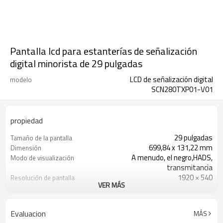
Pantalla lcd para estanterías de señalización
digital minorista de 29 pulgadas
LCD de señalización digital
modelo
SCN280TXP01-V01
propiedad
29 pulgadas
Tamaño de la pantalla
699,84 x 131,22 mm
Dimensión
A menudo, el negro,HADS,
Modo de visualización
transmitancia
1920 × 540
Resolución de pantalla
VER MÁS
802.11b/g/n
WIFI
100M/10M
ethernet
Añadir módulo bluetooth opcional
Bluetooth
Evaluacion
MÁS