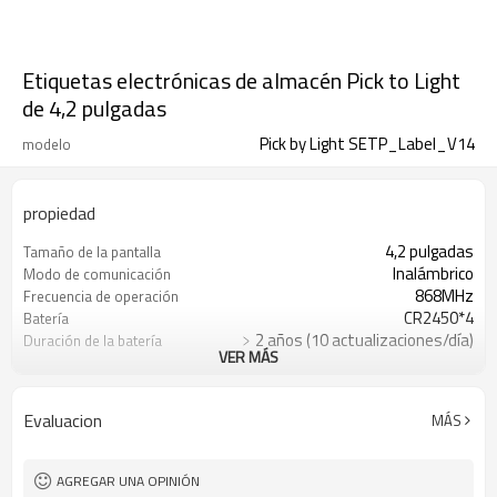
Etiquetas electrónicas de almacén Pick to Light
de 4,2 pulgadas
Pick by Light SETP_Label_V14
modelo
propiedad
4,2 pulgadas
Tamaño de la pantalla
Inalámbrico
Modo de comunicación
868MHz
Frecuencia de operación
CR2450*4
Batería
﹥2 años (10 actualizaciones/día)
Duración de la batería
VER MÁS
Pantalla gráfica completa de tinta
Tecnología de visualización
electrónica
Texto/Imagen/Código de
Contenido mostrable
Evaluacion
MÁS
barras/Código QR
AGREGAR UNA OPINIÓN