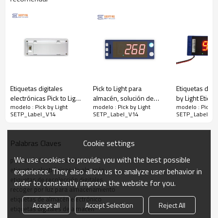
Etiquetas digitales
Pick to Light para
Etiquetas digit
electrónicas Pick to Light
almacén, solución de
by Light Etiqu
modelo : Pick by Light
modelo : Pick by Light
modelo : Pick by
para solución de
picking y embalaje
inteligentes p
SETP_Label_V14
SETP_Label_V14
SETP_Label_V
recolección sin papel en
almacén
almacenes
Cookie settings
Palabras Claves
We use cookies to provide you with the best possible
poner a la luz el almacén
etiquetas electrónicas de almacén
experience. They also allow us to analyze user behavior in
etiquetas de recolección digitales
order to constantly improve the website for you.
recoger por luz para almacenamiento
etiquetas de almacén electrónico
Accept all
Accept Selection
Reject All
etiquetas digitales de almacén
Función de etiquetas electrónicas de almacén