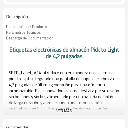
Descripción
Descripción del Producto
Parámetros Técnicos
Descarga de Documentación
Etiquetas electrónicas de almacén Pick to Light
de 4,2 pulgadas
SETP_Label_V14 introduce una era pionera en sistemas
pick to light, integrando una pantalla de papel electrónica de
4,2 pulgadas de última generación para una eficiencia
incomparable. Este innovador sistema destaca por su diseño
sin botones y sin luz, alimentado por una batería de botón
de larga duración y aprovechando una comunicación
inalámbrica perfecta. Sus capacidades de visualización
VER MÁS
dinámica abarcan caracteres, códigos de barras y una rápida
integración de códigos 2D, lo que garantiza una funcionalidad
versátil para diversas necesidades operativas.
recomendar