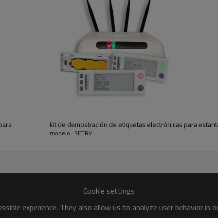
 pulgadas
 para
kit de demostración de etiquetas electrónicas para esta
modelo : SETRV
as de precios digitales para la solución
iquetas de precios digitales Caso de clie
Cookie settings
sible experience. They also allow us to analyze user behavior in 