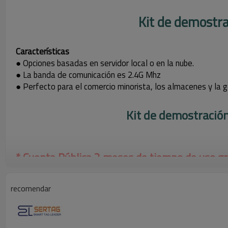
Kit de demostra
Características
● Opciones basadas en servidor local o en la nube.
● La banda de comunicación es 2.4G Mhz
● Perfecto para el comercio minorista, los almacenes y la ge
Kit de demostración
* Cuenta Pública 2 meses de tiempo de uso gr
1 x etiqueta electrónica para estante de 1,54 pulgadas
recomendar
1 x etiqueta electrónica para estante de 2,13 pulgadas
1 x etiqueta electrónica para estante de baja temperatura de 2
1 x etiqueta electrónica para estante de 2,66 pulgadas