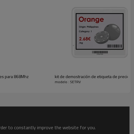
ntes para 868Mhz
kit de demostración de etiqueta de precio d
modelo : SETRV
 2.4G: arquitectura del sistema
nte
order to constantly improve the website for you.