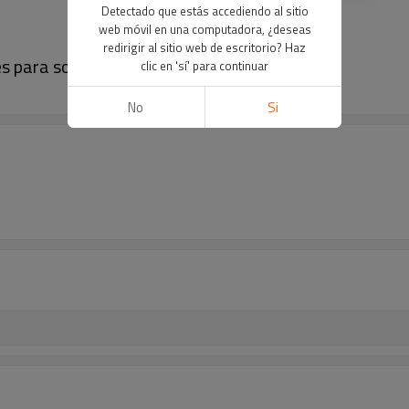
Detectado que estás accediendo al sitio
web móvil en una computadora, ¿deseas
redirigir al sitio web de escritorio? Haz
es para solución 2.4G
clic en 'sí' para continuar
No
Si